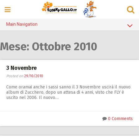
Skip
to
content
Main Navigation
Home Page
Mese:
Ottobre 2010
Alanis Morissette
Counting Crows
3 Novembre
Cristicchi
Posted on
29/10/2010
Elisa
Come oramai anche i sassi sanno il 3 Novembre uscirà il nuovo
album di Zucchero, dopo un attesa di 4 anni, visto che FLY è
Madonna
uscito nel 2006. Il nuovo…
Michael Jackson
Negrita
0 Comments
R.E.M.