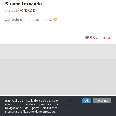
Zucchero
Stiamo tornando
Contatti
Posted on
07/10/2010
…presto online nuovamente
0 Comments
1998-2025 Alessandro "FunkyGallo" Montoli
funkygallo .it installa dei cookie al solo
Ok
More Info
scopo di rendere possibile la
About
Contatti
navigazione da parte dell'utente.
Nessuna profilazione viene effettuata