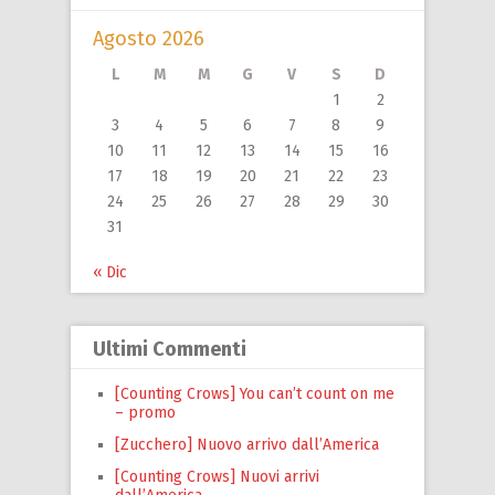
Agosto 2026
L
M
M
G
V
S
D
1
2
3
4
5
6
7
8
9
10
11
12
13
14
15
16
17
18
19
20
21
22
23
24
25
26
27
28
29
30
31
« Dic
Ultimi Commenti
[Counting Crows] You can’t count on me
– promo
[Zucchero] Nuovo arrivo dall’America
[Counting Crows] Nuovi arrivi