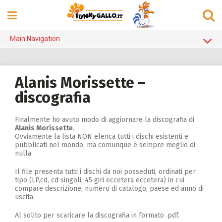
Skip
to
content
Main Navigation
Home Page
Alanis Morissette
Alanis Morissette –
discografia
Counting Crows
Cristicchi
Finalmente ho avuto modo di aggiornare la discografia di
Alanis Morissette
.
Elisa
Ovviamente la lista NON elenca tutti i dischi esistenti e
pubblicati nel mondo, ma comunque è sempre meglio di
Madonna
nulla.
Michael Jackson
Il file presenta tutti i dischi da noi posseduti, ordinati per
tipo (LP,cd, cd singoli, 45 giri eccetera eccetera) in cui
Negrita
compare descrizione, numero di catalogo, paese ed anno di
uscita.
R.E.M.
Al solito per scaricare la discografia in formato .pdf.