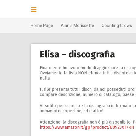
Skip
to
content
Home Page
Alanis Morissette
Counting Crows
Elisa – discografia
Finalmente ho avuto modo di aggiornare la discog
Ovviamente la lista NON elenca tutti i dischi es
nulla.
Il file presenta tutti i dischi da noi posseduti, ord
compare descrizione, numero di catalogo, paese e
Al solito per scaricare la discografia in formato 
immagini di copertine, cd e altro!
Attenzione: la discografia non è più disponibile. 
https://www.amazon.it/gp/product/B0923XT7RH