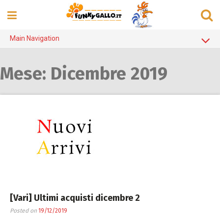
Skip
to
content
Main Navigation
Home Page
Mese:
Dicembre 2019
Alanis Morissette
Counting Crows
Cristicchi
Elisa
Madonna
Michael Jackson
Negrita
[Vari] Ultimi acquisti dicembre 2
R.E.M.
Posted on
19/12/2019