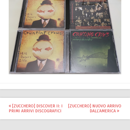
Post
[ZUCCHERO] DISCOVER II: I
[ZUCCHERO] NUOVO ARRIVO
PRIMI ARRIVI DISCOGRAFICI
DALL’AMERICA
navigation