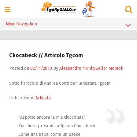
Skip
to
content
Main Navigation
Home Page
Alanis Morissette
Chocabeck // Articolo Tgcom
Counting Crows
Posted on
02/11/2010
By
Alessandro "FunkyGallo" Montoli
Cristicchi
Elisa
Sotto l’articolo di Andrea Conti per la testata Tgcom.
Madonna
Link articolo:
Articolo
Michael Jackson
Negrita
“Aspetto ancora la mia cioccolata”
R.E.M.
Zucchero presenta a Tgcom Chocabeck
Come una fiaba, come un paese