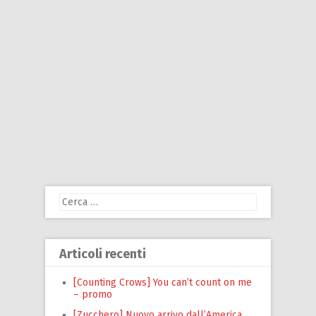
Ricerca
per:
Articoli recenti
[Counting Crows] You can’t count on me
– promo
[Zucchero] Nuovo arrivo dall’America