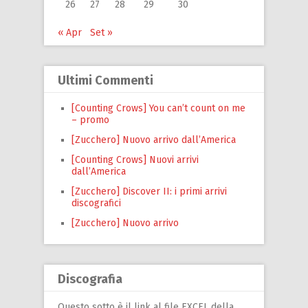
26
27
28
29
30
« Apr
Set »
Ultimi Commenti
[Counting Crows] You can’t count on me
– promo
[Zucchero] Nuovo arrivo dall’America
[Counting Crows] Nuovi arrivi
dall’America
[Zucchero] Discover II: i primi arrivi
discografici
[Zucchero] Nuovo arrivo
Discografia
Questo sotto è il link al file EXCEL della