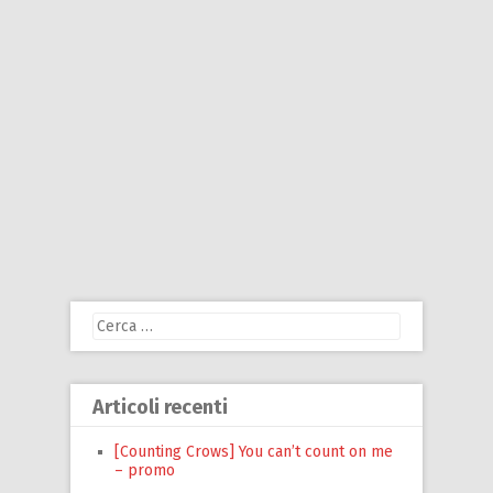
Ricerca
per:
Articoli recenti
[Counting Crows] You can’t count on me
– promo