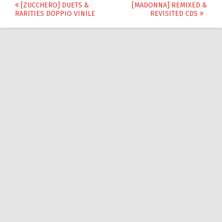
Post
[ZUCCHERO] DUETS &
[MADONNA] REMIXED &
RARITIES DOPPIO VINILE
REVISITED CDS
navigation