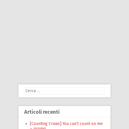
Ricerca
per:
Articoli recenti
[Counting Crows] You can’t count on me
– promo