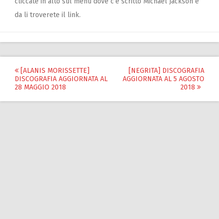
cliccate in alto sul menu dove c’è scritto Michael Jackson e
da li troverete il link.
Post
[ALANIS MORISSETTE]
[NEGRITA] DISCOGRAFIA
DISCOGRAFIA AGGIORNATA AL
AGGIORNATA AL 5 AGOSTO
navigation
28 MAGGIO 2018
2018