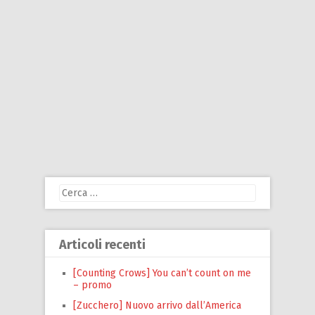
Ricerca
per:
Articoli recenti
[Counting Crows] You can’t count on me
– promo
[Zucchero] Nuovo arrivo dall’America