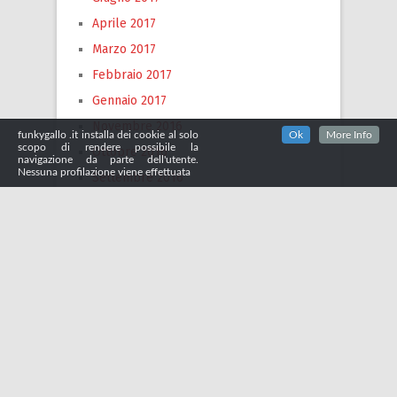
Aprile 2017
Marzo 2017
Febbraio 2017
Gennaio 2017
Novembre 2016
funkygallo .it installa dei cookie al solo
Ok
More Info
scopo di rendere possibile la
Ottobre 2016
navigazione da parte dell'utente.
Nessuna profilazione viene effettuata
Settembre 2016
Luglio 2016
Giugno 2016
Maggio 2016
Maggio 2011
Marzo 2011
Gennaio 2011
Novembre 2010
Ottobre 2010