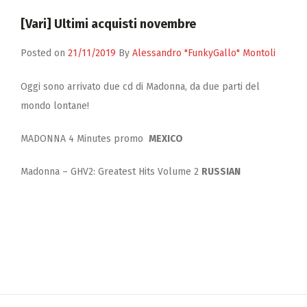
Zucchero
[Vari] Ultimi acquisti novembre
Contatti
Posted on
21/11/2019
By
Alessandro "FunkyGallo" Montoli
Oggi sono arrivato due cd di Madonna, da due parti del
mondo lontane!
MADONNA 4 Minutes promo
MEXICO
Madonna – GHV2: Greatest Hits Volume 2
RUSSIAN