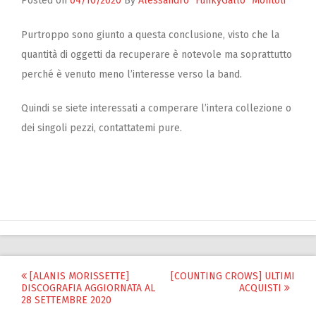
Zucchero
Posted on
04/10/2020
By
Alessandro "FunkyGallo" Montoli
Contatti
Purtroppo sono giunto a questa conclusione, visto che la
quantità di oggetti da recuperare è notevole ma soprattutto
perché è venuto meno l’interesse verso la band.
Quindi se siete interessati a comperare l’intera collezione o
dei singoli pezzi, contattatemi pure.
Post
[ALANIS MORISSETTE]
[COUNTING CROWS] ULTIMI
DISCOGRAFIA AGGIORNATA AL
ACQUISTI
navigation
28 SETTEMBRE 2020