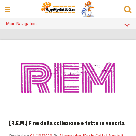
Skip
to
content
Main Navigation
Home Page
Alanis Morissette
Counting Crows
Cristicchi
Elisa
Madonna
Michael Jackson
Negrita
[R.E.M.] Fine della collezione e tutto in vendita
R.E.M.